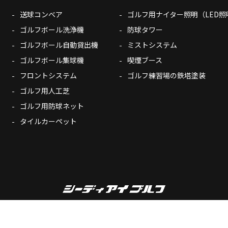
送球コンベア
ゴルフ用ナイター照明（LED照
ゴルフボール洗浄機
防球タワー
ゴルフボール自動貸出機
ミストシステム
ゴルフボール集球機
喫煙ブース
フロントシステム
ゴルフ練習場の鉄塔塗装
ゴルフ用人工芝
ゴルフ用防球ネット
タイルカーペット
Copyright© CDI-Golf. All Rights Reserved.