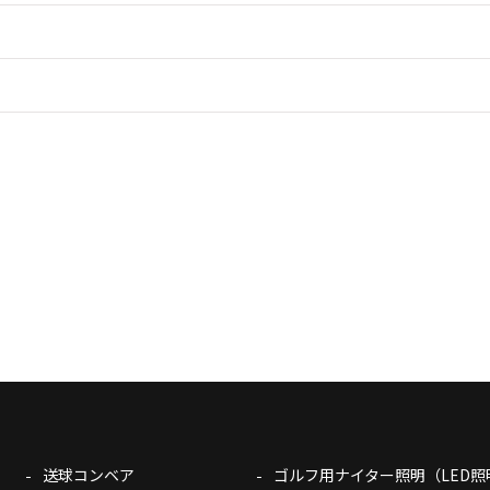
送球コンベア
ゴルフ用ナイター照明（LED照