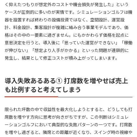
く抑えたつもりが想定外のコストや機会損失が発生した」という
ケースが圧倒的に多いのが実情です。シミュレーションゴルフは機
器を設置すれば終わりの設備投資ではなく、空間設計、運営設
計、料金設計、集客設計が複雑に絡み合う事業モデルであり、価
格はその中の一要素に過ぎません。にもかかわらず価格を起点に
意思決定を行うと、導入後に「思っていた運営ができない」「稼働
が伸びない」「想定より人手がかかる」といった問題が連鎖的に
発生し、結果として修正コストが積み上がってしまいます。
導入失敗あるある① 打席数を増やせば売上
も比例すると考えてしまう
限られた坪数の中で収益性を最大化しようとすると、どうしても打
席数を増やす方向に思考が向きがちですが、この判断はシミュレ
ーションゴルフにおいて典型的な失敗パターンの一つです。打席数
を増やし過ぎると、隣席との距離が近くなり、スイング時の視線や