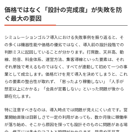
価格ではなく「設計の完成度」が失敗を防
ぐ最大の要因
シミュレーションゴルフ導入における失敗事例を振り返ると、そ
の多くは機器性能や価格の優劣ではなく、導入前の設計段階での
判断ミスに起因していることが分かります。打席数、天井高、動
線、防音、料金体系、運営方法、集客導線といった要素は、それ
ぞれ単独で考えるものではなく、すべてが連動して初めて一つの事
業として成立します。価格だけを見て導入を決めてしまうと、これ
らの要素の整合性が取れず、「思ったより稼働しない」「人手が
想定以上にかかる」「会員が定着しない」といった問題が後から
顕在化します。
特に注意すべきなのは、導入時点では問題が見えにくい点です。営
業開始直後は目新しさで一定の利用があっても、数か月後に稼働率
が落ち始め、そこから原因を探っても設計そのものに問題がある場
合、修正には多大なコストと時間がかかります。防音や天井高、