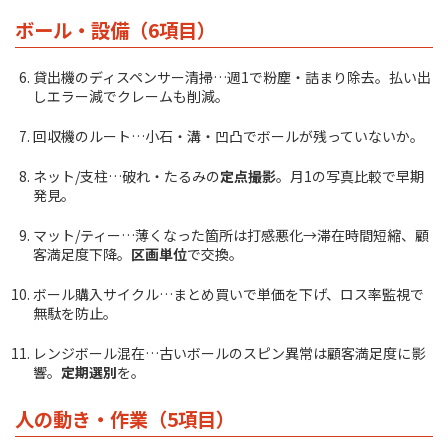
ボール・設備（6項目）
貸出機のディスペンサー清掃…週1で粉塵・詰まり除去。払い出
しエラー減でクレームも削減。
回収機のルート…小石・溝・凹凸でボールが残っていないか。
ネット/支柱…破れ・たるみの
定点撮影
。月1の写真比較で早期
発見。
マット/ティー…薄くなった箇所は打感悪化→滞在時間短縮、顧
客満足度下降。
区画単位
で交換。
ボール購入サイクル…まとめ買いで単価を下げ、ロス率監視で
無駄を防止。
レンジボール混在…古いボールのスピン異常は顧客満足度に影
響。
定期選別
を。
人の動き・作業（5項目）