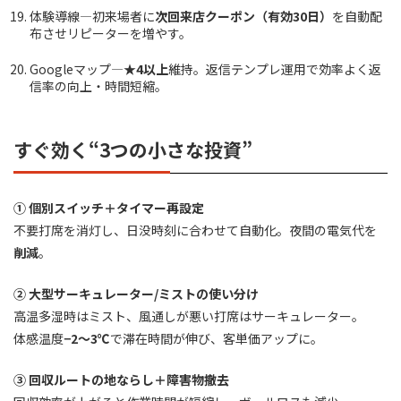
体験導線—初来場者に
次回来店クーポン（有効30日）
を自動配
布させリピーターを増やす。
Googleマップ—
★4以上
維持。返信テンプレ運用で効率よく返
信率の向上・時間短縮。
すぐ効く“3つの小さな投資”
① 個別スイッチ＋タイマー再設定
不要打席を消灯し、日没時刻に合わせて自動化。夜間の電気代を
削減
。
② 大型サーキュレーター/ミストの使い分け
高温多湿時はミスト、風通しが悪い打席はサーキュレーター。
体感温度
−2〜3℃
で滞在時間が伸び、客単価アップに。
③ 回収ルートの地ならし＋障害物撤去