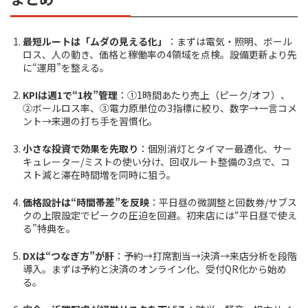
最短ルートは「ムダの見える化」
：まずは電気・照明、ボール
ロス、人の動き、価格と稼働率の4領域を点検。設備更新より先
に“運用”を整える。
KPIは週1で“1枚”管理
：①1時間あたり売上（ピーク/オフ）、
②ボールロス率、③電力原単位の3指標に絞り、数字→一言コメ
ント→来週の打ち手を習慣化。
小さな投資で効果を先取り
：個別消灯とタイマー最適化、サー
キュレーター/ミストの使い分け、回収ルート整備の3点で、コ
スト減と滞在時間増を同時に狙う。
価格設計は“時間帯差”を反映
：平日昼の微調整と回数券/サブス
クの上限設定でピークの圧迫を回避。初来店には“平日昼で使え
る”特典を。
DXは“つなぎ方”が肝
：予約→打席割当→決済→来店分析を段階
導入。まずは予約と決済のオンライン化、受付QR化から始め
る。