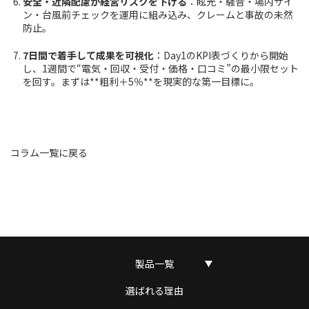
安全・近隣配慮が経営リスクを下げる
：眩光・騒音・場内サイ
ン・台風前チェックを運用に組み込み、クレームと事故の未然
防止。
7日間で着手して成果を可視化
：Day1のKPI表づくりから開始
し、1週間で“電気・回収・受付・価格・口コミ”の最小限セット
を回す。まずは**粗利＋5％**を現実的な第一目標に。
コラム一覧に戻る
製品一覧
選ばれる理由