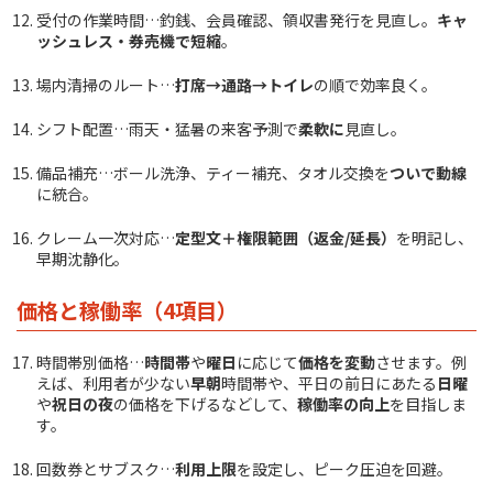
受付の作業時間…釣銭、会員確認、領収書発行を見直し。
キャ
ッシュレス・券売機で短縮
。
場内清掃のルート…
打席→通路→トイレ
の順で効率良く。
シフト配置…雨天・猛暑の来客予測で
柔軟に
見直し。
備品補充…ボール洗浄、ティー補充、タオル交換を
ついで動線
に統合。
クレーム一次対応…
定型文＋権限範囲（返金/延長）
を明記し、
早期沈静化。
価格と稼働率（4項目）
時間帯別価格…
時間帯
や
曜日
に応じて
価格を変動
させます。例
えば、利用者が少ない
早朝
時間帯や、平日の前日にあたる
日曜
や
祝日の夜
の価格を下げるなどして、
稼働率の向上
を目指しま
す。
回数券とサブスク…
利用上限
を設定し、ピーク圧迫を回避。