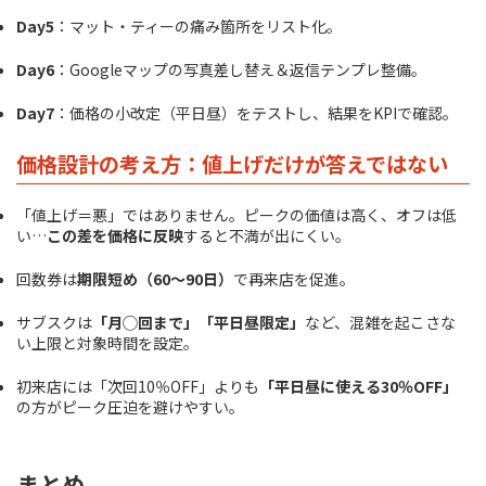
Day5
：マット・ティーの痛み箇所をリスト化。
Day6
：Googleマップの写真差し替え＆返信テンプレ整備。
Day7
：価格の小改定（平日昼）をテストし、結果をKPIで確認。
価格設計の考え方：値上げだけが答えではない
「値上げ＝悪」ではありません。ピークの価値は高く、オフは低
い…
この差を価格に反映
すると不満が出にくい。
回数券は
期限短め（60〜90日）
で再来店を促進。
サブスクは
「月◯回まで」「平日昼限定」
など、混雑を起こさな
い上限と対象時間を設定。
初来店には「次回10％OFF」よりも
「平日昼に使える30％OFF」
の方がピーク圧迫を避けやすい。
まとめ