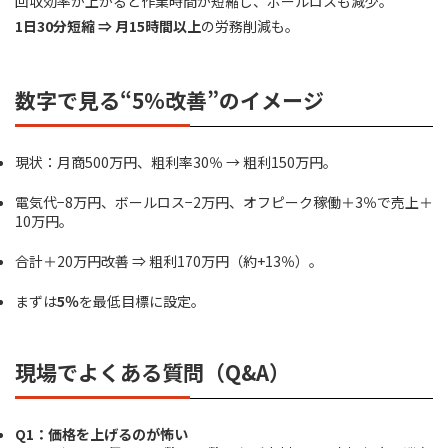
回収効率が上がると作業時間が短縮し、ボールロスも減少。
1日30分短縮 ⇒ 月15時間以上
の労務削減も。
数字で見る“5％改善”のイメージ
現状：月商500万円、粗利率30％ → 粗利150万円。
電気代−8万円、ボールロス−2万円、オフピーク稼働＋3％で売上＋
10万円。
合計＋20万円改善 ⇒ 粗利170万円（約+13％）。
まずは
5％
を最低目標に設定。
現場でよくある質問（Q&A）
Q1：価格を上げるのが怖い