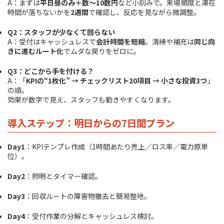
A：まずは
平日昼のみ＋数～10数円
など小刻みで。来場頻度と滞在
時間が落ちないかを
2週間
で確認し、反応を見ながら微調整。
Q2：スタッフが少なくて回らない
A：受付はキャッシュレスで
会計時間を短縮
。清掃や補充は
同じ向
きに進むルート化
でムダな戻りをゼロに。
Q3：どこから手を付ける？
A：「
KPIの“1枚化” → チェックリスト20項目 → 小さな投資3つ
」
の順。
効果が数字で見え、スタッフも動きやすくなります。
導入ステップ：明日からの7日間プラン
Day1
：KPIテンプレ作成（1時間あたり売上／ロス率／電力原単
位）。
Day2
：照明とタイマー確認。
Day3
：回収ルートの障害物撤去と簡易整地。
Day4
：受付作業の分解とキャッシュレス検討。