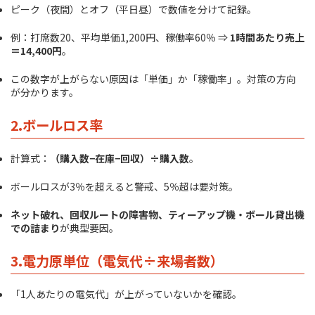
ピーク（夜間）とオフ（平日昼）で数値を分けて記録。
例：打席数20、平均単価1,200円、稼働率60％ ⇒
1時間あたり売上
＝14,400円
。
この数字が上がらない原因は「単価」か「稼働率」。対策の方向
が分かります。
2.
ボールロス率
計算式：
（購入数−在庫−回収）÷購入数
。
ボールロスが3％を超えると警戒、5％超は要対策。
ネット破れ、回収ルートの障害物、ティーアップ機・ボール貸出機
での詰まり
が典型要因。
3.
電力原単位（電気代÷来場者数）
「1人あたりの電気代」が上がっていないかを確認。