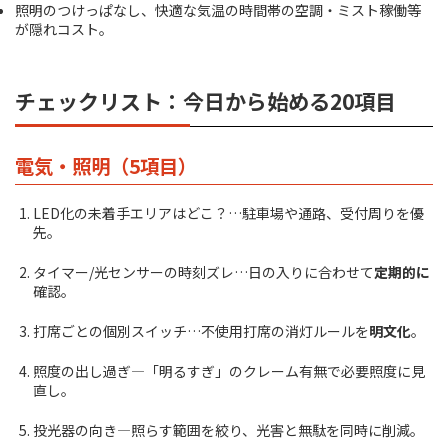
照明のつけっぱなし、快適な気温の時間帯の空調・ミスト稼働等
が隠れコスト。
チェックリスト：今日から始める20項目
電気・照明（5項目）
LED化の未着手エリアはどこ？…駐車場や通路、受付周りを優
先。
タイマー/光センサーの時刻ズレ…日の入りに合わせて
定期的に
確認。
打席ごとの個別スイッチ…不使用打席の消灯ルールを
明文化
。
照度の出し過ぎ—「明るすぎ」のクレーム有無で必要照度に見
直し。
投光器の向き—照らす範囲を絞り、光害と無駄を同時に削減。